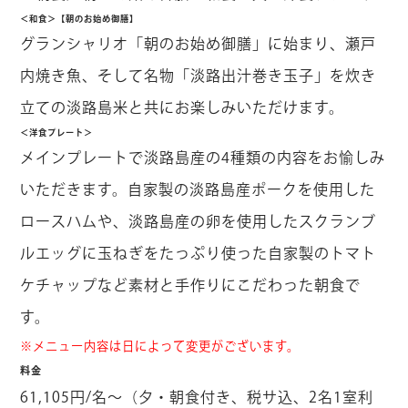
＜和食＞【朝のお始め御膳】
グランシャリオ「朝のお始め御膳」に始まり、瀬戸
内焼き魚、そして名物「淡路出汁巻き玉子」を炊き
立ての淡路島米と共にお楽しみいただけます。
＜洋食プレート＞
メインプレートで淡路島産の4種類の内容をお愉しみ
いただきます。自家製の淡路島産ポークを使用した
ロースハムや、淡路島産の卵を使用したスクランブ
ルエッグに玉ねぎをたっぷり使った自家製のトマト
ケチャップなど素材と手作りにこだわった朝食で
す。
※メニュー内容は日によって変更がございます。
料金
61,105円/名～（夕・朝食付き、税サ込、2名1室利