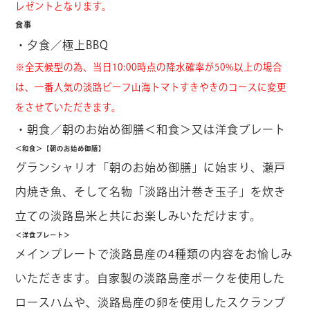
レゼントとなります。
食事
・夕食／極上BBQ
※全天候型の為、当日10:00時点の降水確率が50%以上の場合
は、一番人気の淡路ビーフ山海トマトすきやきのコースに変更
をさせていただきます。
・朝食／朝のお始め御膳＜和食＞又は洋食プレート
＜和食＞【朝のお始め御膳】
グランシャリオ「朝のお始め御膳」に始まり、瀬戸
内焼き魚、そして名物「淡路出汁巻き玉子」を炊き
立ての淡路島米と共にお楽しみいただけます。
＜洋食プレート＞
メインプレートで淡路島産の4種類の内容をお愉しみ
いただきます。自家製の淡路島産ポークを使用した
ロースハムや、淡路島産の卵を使用したスクランブ