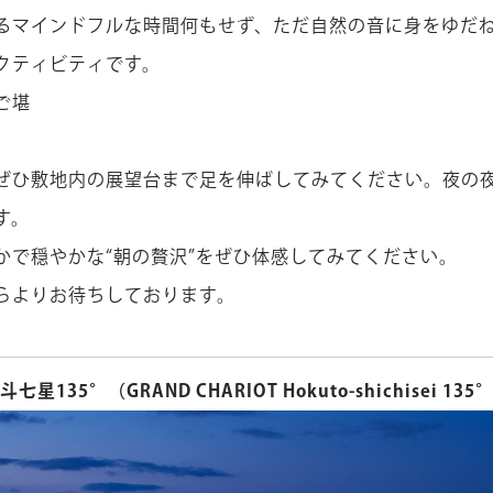
るマインドフルな時間何もせず、ただ自然の音に身をゆだ
クティビティです。
ご堪
ぜひ敷地内の展望台まで足を伸ばしてみてください。夜の
す。
かで穏やかな“朝の贅沢”をぜひ体感してみてください。
ら
よりお待ちしております。
斗七星135°（GRAND CHARIOT Hokuto-shichisei 13