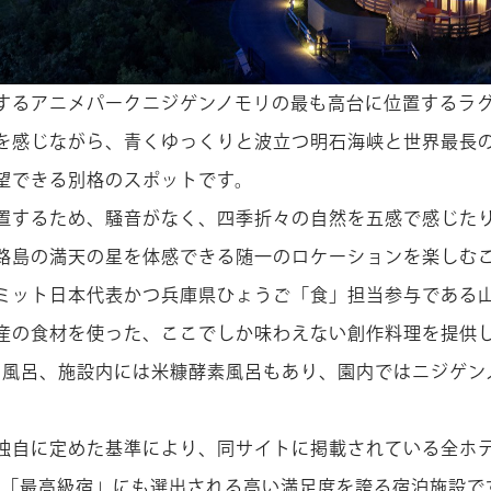
するアニメパークニジゲンノモリの最も高台に位置するラ
を感じながら、青くゆっくりと波立つ明石海峡と世界最長
望できる別格のスポットです。
置するため、騒音がなく、四季折々の自然を五感で感じた
路島の満天の星を体感できる随一のロケーションを楽しむ
ミット日本代表かつ兵庫県ひょうご「食」担当参与である
産の食材を使った、ここでしか味わえない創作料理を提供
キ風呂、施設内には米糠酵素風呂もあり、園内ではニジゲン
独自に定めた基準により、同サイトに掲載されている全ホ
れる「最高級宿」にも選出される高い満足度を誇る宿泊施設で