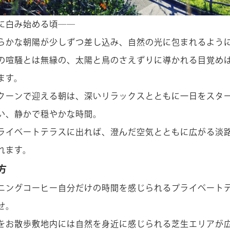
に白み始める頃――
らかな朝陽が少しずつ差し込み、自然の光に包まれるよう
の喧騒とは無縁の、太陽と鳥のさえずりに導かれる目覚め
ます。
クーンで迎える朝は、深いリラックスとともに一日をスタ
い、静かで穏やかな時間。
ライベートテラスに出れば、澄んだ空気とともに広がる淡
れます。
方
ニングコーヒー自分だけの時間を感じられるプライベート
せ。
をお散歩敷地内には自然を身近に感じられる芝生エリアが