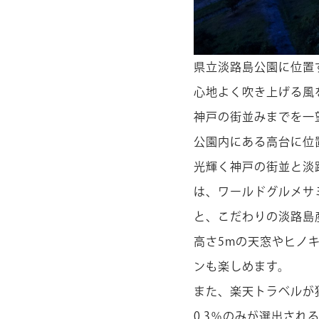
県立淡路島公園に位置
心地よく吹き上げる風
神戸の街並みまでを一
公園内にある高台に位
光輝く神戸の街並と淡
は、ワールドグルメサ
と、こだわりの淡路島
高さ5mの天窓やヒノ
ンも楽しめます。
また、楽天トラベルが
0.3％のみが選出さ