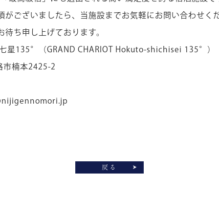
項がございましたら、当施設までお気軽にお問い合わせく
お待ち申し上げております。
七星135°（GRAND CHARIOT Hokuto-shichisei 135°）
路市楠本2425-2
nijigennomori.jp
戻る