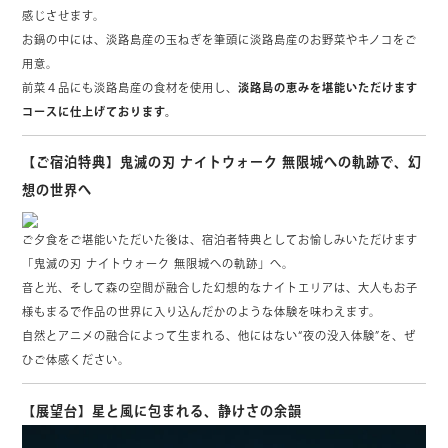
感じさせます。
お鍋の中には、淡路島産の玉ねぎを筆頭に淡路島産のお野菜やキノコをご
用意。
前菜４品にも淡路島産の食材を使用し、
淡路島の恵みを堪能いただけます
コースに仕上げております。
【ご宿泊特典】鬼滅の刃
ナイトウォーク 無限城への軌跡
で、幻
想の世界へ
ご夕食をご堪能いただいた後は、宿泊者特典としてお愉しみいただけます
「鬼滅の刃 ナイトウォーク 無限城への軌跡」へ。
音と光、そして森の空間が融合した幻想的なナイトエリアは、大人もお子
様もまるで作品の世界に入り込んだかのような体験を味わえます。
自然とアニメの融合によって生まれる、他にはない“夜の没入体験”を、ぜ
ひご体感ください。
【展望台】星と風に包まれる、静けさの余韻