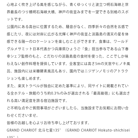
心地よく吹き上げる風を感じながら、青くゆっくりと波立つ明石海峡と世
界最長のつり橋明石海峡大橋、神戸の街並みまでを一望できる別格のスポ
ットです。
公園内にある高台に位置するため、騒音がなく、四季折々の自然を五感で
感じたり、夜には対岸に広がる光輝く神戸の街並と淡路島の満天の星を体
感できる随一のロケーションを楽しむことができます。食事は、ワールド
グルメサミット日本代表かつ兵庫県ひょうご「食」担当参与である山下春
幸シェフ監修のもと、こだわりの淡路島産の食材を使った、ここでしか味
わえない創作料理を提供しています。全客室には高さ5mの天窓やヒノキ風
呂、施設内には米糠酵素風呂もあり、園内ではニジゲンノモリのアトラク
ションも楽しめます。
また、楽天トラベルが独自に定めた基準により、同サイトに掲載されてい
る全ホテル・旅館のうち約0.3％のみが選出される「最高級宿」にも選出さ
れる高い満足度を誇る宿泊施設です。
ご不明な点やご質問事項がございましたら、当施設までお気軽にお問い合
わせくださいませ。
皆様のお越しを心よりお待ち申し上げております。
GRAND CHARIOT 北斗七星135°（GRAND CHARIOT Hokuto-shichisei
135°）