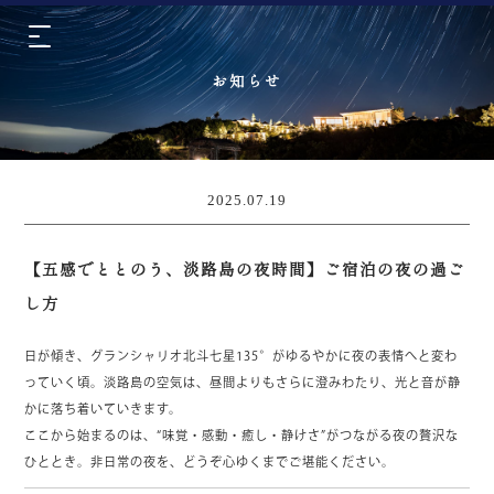
お知らせ
2025.07.19
【五感でととのう、淡路島の夜時間】ご宿泊の夜の過ご
し方
日が傾き、グランシャリオ北斗七星135°がゆるやかに夜の表情へと変わ
っていく頃。淡路島の空気は、昼間よりもさらに澄みわたり、光と音が静
かに落ち着いていきます。
ここから始まるのは、“味覚・感動・癒し・静けさ”がつながる夜の贅沢な
ひととき。非日常の夜を、どうぞ心ゆくまでご堪能ください。