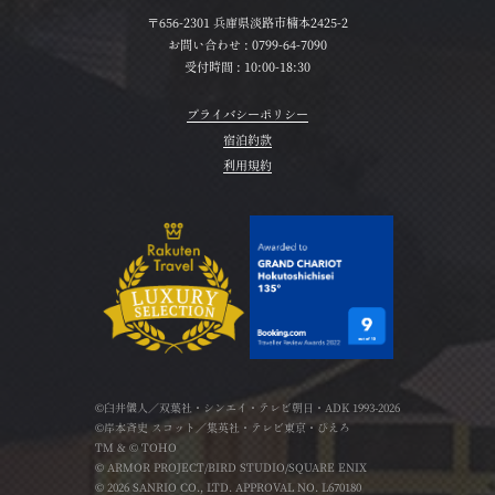
〒656-2301 兵庫県淡路市楠本2425-2
お問い合わせ :
0799-64-7090
受付時間 : 10:00-18:30
プライバシーポリシー
宿泊約款
利用規約
©臼井儀人／双葉社・シンエイ・テレビ朝日・ADK 1993-2026
©岸本斉史 スコット／集英社・テレビ東京・ぴえろ
TM & © TOHO
© ARMOR PROJECT/BIRD STUDIO/SQUARE ENIX
© 2026 SANRIO CO., LTD. APPROVAL NO. L670180