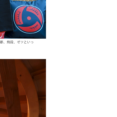
都、飛段、ゼツといっ