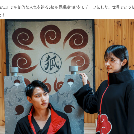
 疾風伝』で圧倒的な人気を誇るS級犯罪組織“暁”をモチーフにした、世界でたっ
た！