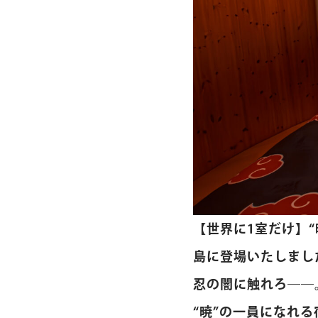
【世界に1室だけ】“
島に登場いたしまし
忍の闇に触れろ――
“暁”の一員になれ