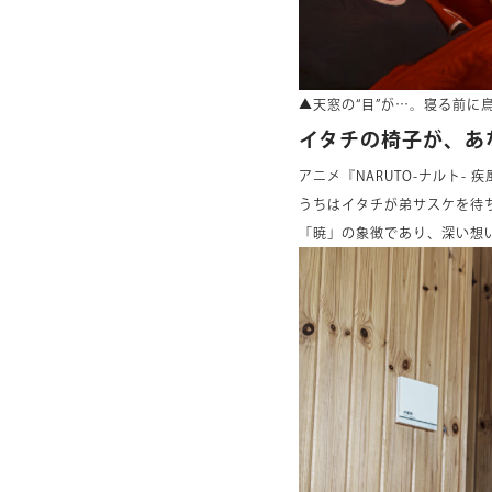
▲天窓の“目”が…。寝る前に
イタチの椅子が、あ
アニメ『NARUTO-ナルト- 
うちはイタチが弟サスケを待
「暁」の象徴であり、深い想