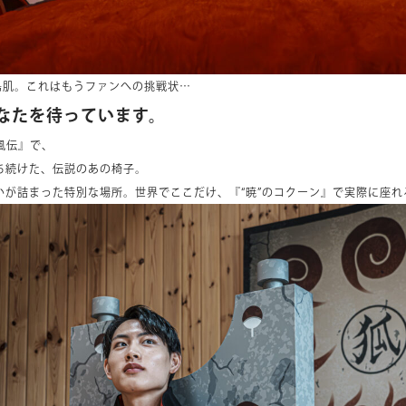
鳥肌。これはもうファンへの挑戦状…
なたを待っています。
疾風伝』で、
ち続けた、伝説のあの椅子。
いが詰まった特別な場所。世界でここだけ、『“暁”のコクーン』で実際に座れ