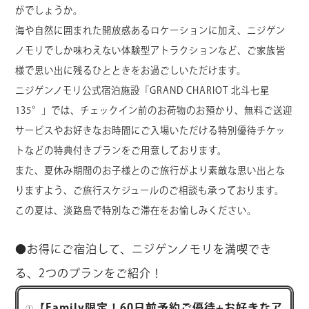
がでしょうか。
海や自然に囲まれた開放感あるロケーションに加え、ニジゲン
ノモリでしか味わえない体験型アトラクションなど、ご家族皆
様で思い出に残るひとときをお過ごしいただけます。
ニジゲンノモリ公式宿泊施設「GRAND CHARIOT 北斗七星
135°」では、チェックイン前のお荷物のお預かり、無料ご送迎
サービスやお好きなお時間にご入場いただける特別優待チケッ
トなどの特典付きプランをご用意しております。
また、夏休み期間のお子様とのご旅行がより素敵な思い出とな
りますよう、ご旅行スケジュールのご相談も承っております。
この夏は、淡路島で特別なご滞在をお愉しみください。
●お得にご宿泊して、ニジゲンノモリを満喫でき
る、2つのプランをご紹介！
【Family限定！60日前予約ご優待+お好きなア
①