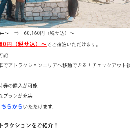
込）
～ ⇒ 60,160円（税サ込）～
080円（税サ込）～
でご宿泊いただけます。
可能
車でアトラクションエリアへ移動できる！チェックアウト
待券の購入が可能
なプランが充実
こちらから
いただけます。
トラクションをご紹介！