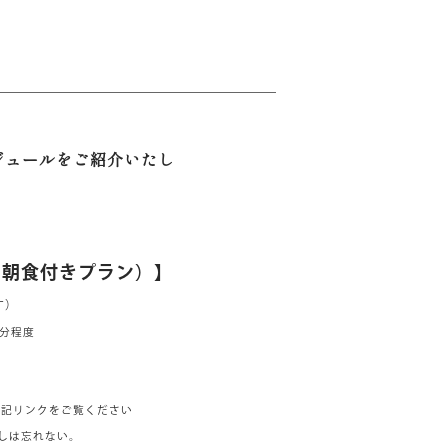
ジュールをご紹介いたし
夕朝食付きプラン）】
す）
0分程度
リンクをご覧ください
たしは忘れない。