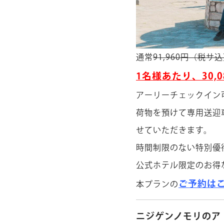
通常
91,960円（税サ
1名様あたり、30,
アーリーチェックイン
荷物を預けて専用送迎
せていただきます。
時間制限のない特別優
公式ホテル限定のお得
ご予約は
本プランの
ニジゲンノモリのア