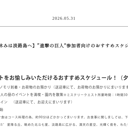
2026.05.31
休みは淡路島へ】”進撃の巨人”参加者向けのおすすめスケ
トをお愉しみいただけるおすすめスケジュール！（
着・お荷物のお預かり（送迎車にて、お荷物のお預かりにまいりま
人の昼のイベントを満喫・園内を散策
※ミステリークエスト所要時間：1時間3
イン （送迎車にて、お迎えにまいります）
始
、約90分ほどかかってまいります。お食事に関しましては、下記
経135° 星降る丘、眺めた北斗七星。淡路島に広がる、満天の星空。光輝く夜を、わ