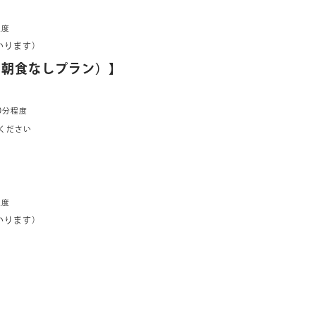
程度
ります）
夕朝食なしプラン）】
0分程度
覧ください
程度
ります）