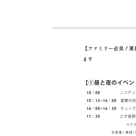
【ファミリー必見！夏
ます
【①昼と夜のイベン
10：00
ニジゲンノモリ到
10：15~16：00
進撃の巨
16：00~16：30
チェック
17：30
ご夕食開
※ご夕食はコース料理の為
お食事 | 東