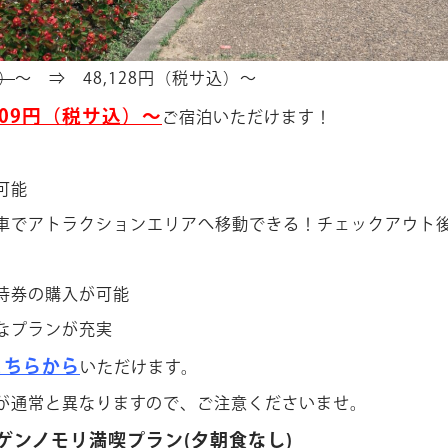
込）
～ ⇒ 48,128円（税サ込）～
109円（税サ込）～
ご宿泊いただけます！
可能
車でアトラクションエリアへ移動できる！チェックアウト
待券の購入が可能
なプランが充実
こちらから
いただけます。
が通常と異なりますので、ご注意くださいませ。
ゲンノモリ満喫プラン(夕朝食なし)