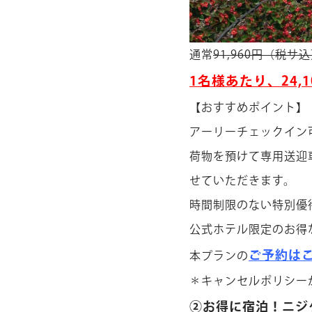
通常
91,960円（税サ
1名様あたり、24,
【おすすめポイント】
アーリーチェックイン
荷物を預けて専用送迎
せていただきます。
時間制限のない特別優
公式ホテル限定のお得
ご予約は
本プランの
＊キャンセルポリシー
②お得に宿泊！ニジ