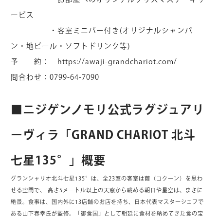
ービス
・客室ミニバー付き(オリジナルシャンパ
ン・地ビール・ソフトドリンク等)
予 約：
https://awaji-grandchariot.com/
問合わせ：0799-64-7090
■ニジゲンノモリ公式ラグジュアリ
ーヴィラ「GRAND CHARIOT 北斗
七星135°」概要
グランシャリオ北斗七星135°は、全23室の客室は繭（コクーン）を思わ
せる空間で、 高さ5メートル以上の天窓から眺める朝日や星空は、まさに
絶景。食事は、国内外に13店舗のお店を持ち、日本代表マスターシェフで
ある山下春幸氏が監修。「御食国」として朝廷に食材を納めてきた食の宝