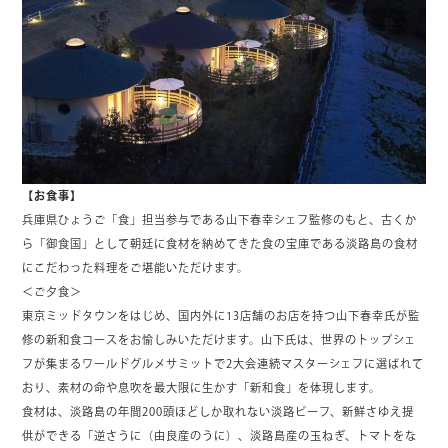
【お食事】
兵庫県ひょうご「食」担当参与である山下春幸シェフ監修のもと、古くか
ら「御食国」として朝廷に食材を納めてきた食の宝庫である淡路島の食材
にこだわった料理をご堪能いただけます。
＜ご夕食＞
東京ミッドタウンをはじめ、国内外に13店舗のお店を持つ山下春幸氏が監
修の新和食コースをお愉しみいただけます。山下氏は、世界のトップシェ
フが集まるワールドグルメサミットで2大会連続マスターシェフに選ばれて
おり、素材の命や息吹を最大限に生かす「新和食」を体現します。
食材は、淡路島の年間200頭ほどしか取れない淡路ビーフ、新鮮さゆえ提
供ができる「逆さうに（由良産のうに）、淡路島産の玉ねぎ、トマトをな