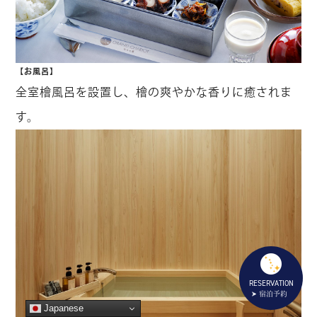
【お風呂】
全室檜風呂を設置し、檜の爽やかな香りに癒されま
す。
RESERVATION
宿泊予約
Japanese
Japanese