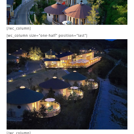
[/wc_column]
[wc_column size=”one-half” position=”last”]
[/wc_column]