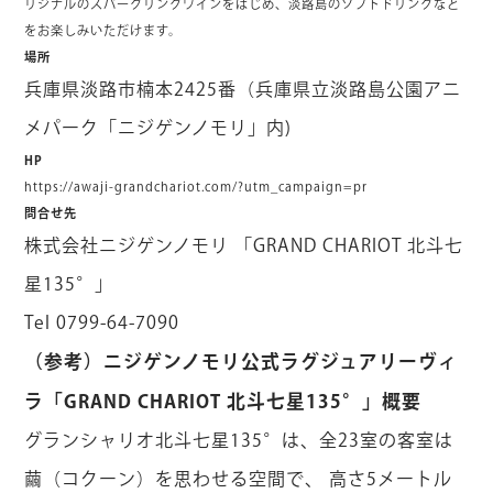
リジナルのスパークリングワインをはじめ、淡路島のソフトドリンクなど
をお楽しみいただけます。
場所
兵庫県淡路市楠本2425番（兵庫県立淡路島公園アニ
メパーク「ニジゲンノモリ」内)
HP
https://awaji-grandchariot.com/?utm_campaign=pr
問合せ先
株式会社ニジゲンノモリ 「GRAND CHARIOT 北斗七
星135°」
Tel 0799-64-7090
（参考）ニジゲンノモリ公式ラグジュアリーヴィ
ラ「GRAND CHARIOT 北斗七星135°」概要
グランシャリオ北斗七星135°は、全23室の客室は
繭（コクーン）を思わせる空間で、 高さ5メートル