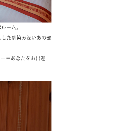
ボルーム。
スした馴染み深いあの部
ター＝あなたをお出迎