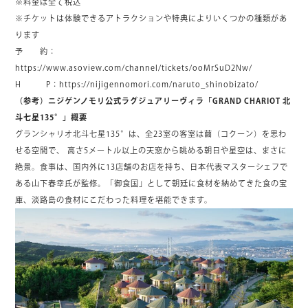
※料金は全て税込
※チケットは体験できるアトラクションや特典によりいくつかの種類があ
ります
予 約：
https://www.asoview.com/channel/tickets/ooMrSuD2Nw/
H P：
https://nijigennomori.com/naruto_shinobizato/
（参考）ニジゲンノモリ公式ラグジュアリーヴィラ「GRAND CHARIOT 北
斗七星135°」概要
グランシャリオ北斗七星135°は、全23室の客室は繭（コクーン）を思わ
せる空間で、 高さ5メートル以上の天窓から眺める朝日や星空は、まさに
絶景。食事は、国内外に13店舗のお店を持ち、日本代表マスターシェフで
ある山下春幸氏が監修。「御食国」として朝廷に食材を納めてきた食の宝
庫、淡路島の食材にこだわった料理を堪能できます。