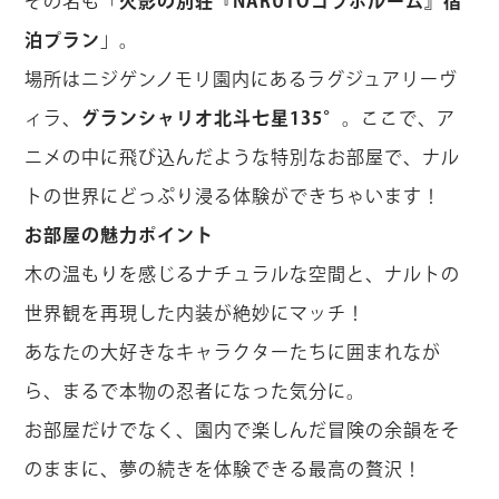
その名も「
火影の別荘『NARUTOコラボルーム』宿
泊プラン
」。
場所はニジゲンノモリ園内にあるラグジュアリーヴ
ィラ、
グランシャリオ北斗七星135°
。ここで、ア
ニメの中に飛び込んだような特別なお部屋で、ナル
トの世界にどっぷり浸る体験ができちゃいます！
お部屋の魅力ポイント
木の温もりを感じるナチュラルな空間と、ナルトの
世界観を再現した内装が絶妙にマッチ！
あなたの大好きなキャラクターたちに囲まれなが
ら、まるで本物の忍者になった気分に。
お部屋だけでなく、園内で楽しんだ冒険の余韻をそ
のままに、夢の続きを体験できる最高の贅沢！