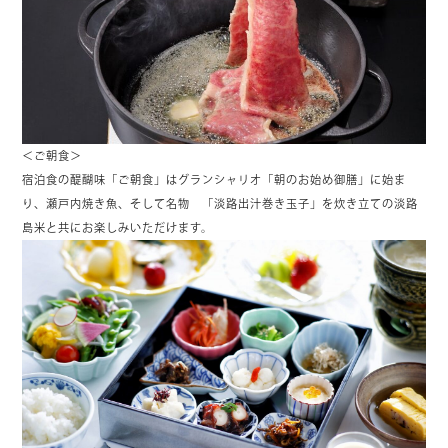
＜ご朝食＞
宿泊食の醍醐味「ご朝食」はグランシャリオ「朝のお始め御膳」に始ま
り、瀬戸内焼き魚、そして名物 「淡路出汁巻き玉子」を炊き立ての淡路
島米と共にお楽しみいただけます。