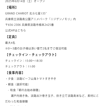
2025年6月14日（土）オープン
【場所】
GRAND CHARIOT 北斗七星135°
兵庫県立淡路島公園アニメパーク「ニジゲンノモリ」内
〒656-2306 兵庫県淡路市楠本2425番
公式HPはこちら
【定員】
最大4名
※0～3歳のお子様は添い寝で2名までご宿泊可能
【チェックイン・チェックアウト】
チェックイン：15:00～18:30
チェックアウト：11:00
【食事内容】
・夕食：淡路ビーフ山海トマトすきやき
・朝食（選択可能）
- 和食「朝のお始め御膳」
瀬戸内焼き魚、淡路出汁巻き玉子、炊き立て淡路島米など、素材にこ
だわった和食御膳