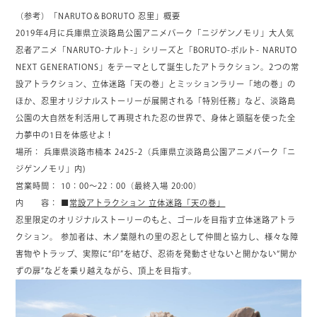
（参考）「NARUTO＆BORUTO 忍里」概要
2019年4月に兵庫県立淡路島公園アニメパーク「ニジゲンノモリ」大人気
忍者アニメ「NARUTO-ナルト-」シリーズと「BORUTO-ボルト- NARUTO
NEXT GENERATIONS」をテーマとして誕生したアトラクション。2つの常
設アトラクション、立体迷路「天の巻」とミッションラリー「地の巻」の
ほか、忍里オリジナルストーリーが展開される「特別任務」など、淡路島
公園の大自然を利活用して再現された忍の世界で、身体と頭脳を使った全
力夢中の1日を体感せよ！
場所： 兵庫県淡路市楠本 2425-2（兵庫県立淡路島公園アニメパーク「ニ
ジゲンノモリ」内)
営業時間： 10：00～22：00（最終入場 20:00）
内 容： ■
常設アトラクション 立体迷路「天の巻」
忍里限定のオリジナルストーリーのもと、ゴールを目指す立体迷路アトラ
クション。 参加者は、木ノ葉隠れの里の忍として仲間と協力し、様々な障
害物やトラップ、実際に“印”を結び、忍術を発動させないと開かない“開か
ずの扉”などを乗り越えながら、頂上を目指す。