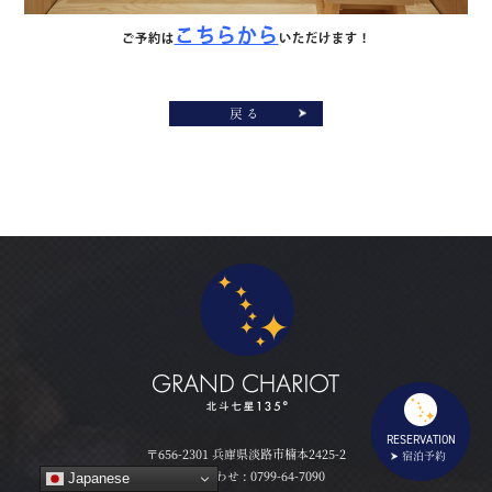
こちらから
ご予約は
いただけます！
戻る
RESERVATION
〒656-2301 兵庫県淡路市楠本2425-2
宿泊予約
Japanese
Japanese
お問い合わせ :
0799-64-7090