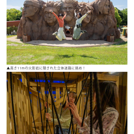
▲高さ11mの火影岩に隠された立体迷路に挑め！