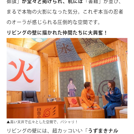
御旗」
が堂々と掲げられ、机には
「書籍」が並び、
まるで本物の火影になった気分。これぞ本当の忍者
のオーラが感じられる圧倒的な空間です。
リビングの壁に描かれた仲間たちに大興奮！
▲高い天井で広々とした空間で、パシャリ！
リビングの壁には、超カッコいい「
うずまきナル