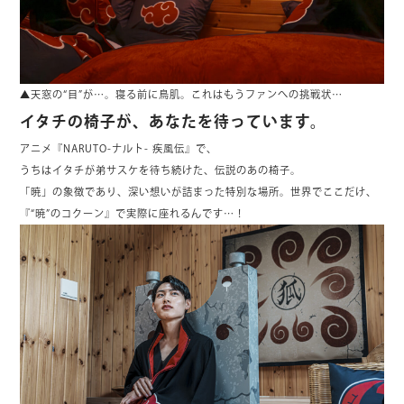
▲天窓の“目”が…。寝る前に鳥肌。これはもうファンへの挑戦状…
イタチの椅子が、あなたを待っています。
アニメ『NARUTO-ナルト- 疾風伝』で、
うちはイタチが弟サスケを待ち続けた、伝説のあの椅子。
「暁」の象徴であり、深い想いが詰まった特別な場所。世界でここだけ、
『“暁”のコクーン』で実際に座れるんです…！