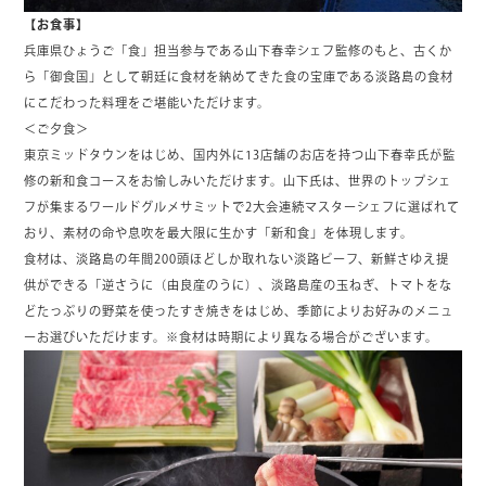
【お食事】
兵庫県ひょうご「食」担当参与である山下春幸シェフ監修のもと、古くか
ら「御食国」として朝廷に食材を納めてきた食の宝庫である淡路島の食材
にこだわった料理をご堪能いただけます。
＜ご夕食＞
東京ミッドタウンをはじめ、国内外に13店舗のお店を持つ山下春幸氏が監
修の新和食コースをお愉しみいただけます。山下氏は、世界のトップシェ
フが集まるワールドグルメサミットで2大会連続マスターシェフに選ばれて
おり、素材の命や息吹を最大限に生かす「新和食」を体現します。
食材は、淡路島の年間200頭ほどしか取れない淡路ビーフ、新鮮さゆえ提
供ができる「逆さうに（由良産のうに）、淡路島産の玉ねぎ、トマトをな
どたっぷりの野菜を使ったすき焼きをはじめ、季節によりお好みのメニュ
ーお選びいただけます。※食材は時期により異なる場合がございます。