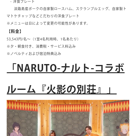
- 洋食プレート
淡路島産ポークの自家製ロースハム、スクランブルエッグ、自家製ト
マトケチャップなどこだわりの洋食プレート
※メニューは日によって変更の可能性があります。
【料金】
53,543円/名～（1室4名利用時、1名あたり）
※夕・朝食付き、消費税・サービス料込み
※ノベルティおよび宿泊特典込み
「NARUTO-ナルト-コラボ
ルーム『火影の別荘』」