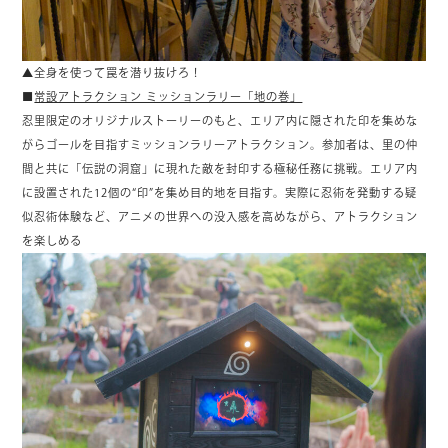
▲全身を使って罠を潜り抜けろ！
■
常設アトラクション ミッションラリー「地の巻」
忍里限定のオリジナルストーリーのもと、エリア内に隠された印を集めな
がらゴールを目指すミッションラリーアトラクション。参加者は、里の仲
間と共に「伝説の洞窟」に現れた敵を封印する極秘任務に挑戦。エリア内
に設置された12個の“印”を集め目的地を目指す。実際に忍術を発動する疑
似忍術体験など、アニメの世界への没入感を高めながら、アトラクション
を楽しめる