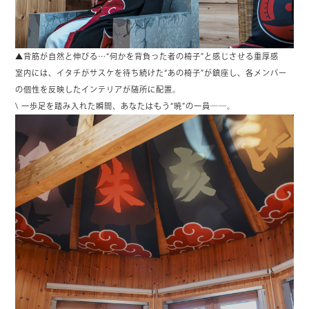
▲背筋が自然と伸びる…“何かを背負った者の椅子”と感じさせる重厚感
室内には、イタチがサスケを待ち続けた“あの椅子”が鎮座し、各メンバー
の個性を反映したインテリアが随所に配置。
\ 一歩足を踏み入れた瞬間、あなたはもう“暁”の一員――。