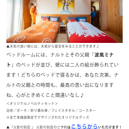
▲天気の良い夜には、天窓から星空をみることができます♪
ベッドルームには、ナルトとその父親「
波風ミナ
ト
」のベッドが並び、壁には二人の絵が飾られてい
ます！どちらのベッドで寝るかは、あなた次第。ナ
ルトの父親との時間も、最高の思い出になります
ね。心がときめくこと間違いなし♪
＜オリジナルノベルティセット＞
浴衣／ポーチ／折り畳み傘／フェイスタオル／コースター
※全て本施設限定でデザインされたオリジナルグッズ
こちらから
▲『火影の別荘 』 火影の別荘のご予約
は
いただけます！