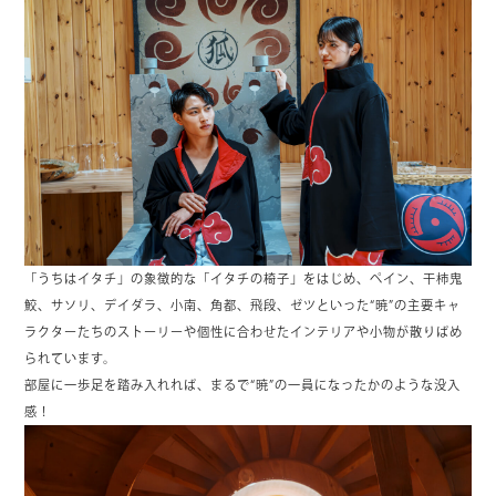
「うちはイタチ」の象徴的な「イタチの椅子」をはじめ、ペイン、干柿鬼
鮫、サソリ、デイダラ、小南、角都、飛段、ゼツといった“暁”の主要キャ
ラクターたちのストーリーや個性に合わせたインテリアや小物が散りばめ
られています。
部屋に一歩足を踏み入れれば、まるで“暁”の一員になったかのような没入
感！