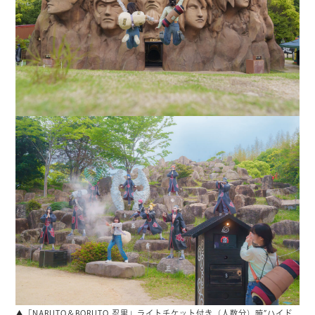
▲「NARUTO＆BORUTO 忍里」ライトチケット付き（人数分）暁”ハイド