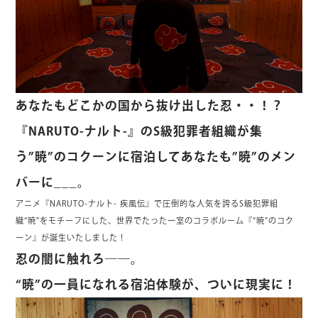
あなたもどこかの国から抜け出した忍・・！？
『NARUTO-ナルト-』のS級犯罪者組織が集
う”暁”のコクーンに宿泊してあなたも”暁”のメン
バーに___。
アニメ『NARUTO-ナルト- 疾風伝』で圧倒的な人気を誇るS級犯罪組
織“暁”をモチーフにした、世界でたった一室のコラボルーム『“暁”のコク
ーン』が誕生いたしました！
忍の闇に触れろ――。
“暁”の一員になれる宿泊体験が、ついに現実に！