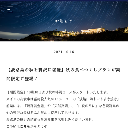
お知らせ
2021.10.16
【淡路島の秋を贅沢に堪能】秋の食べつくしプランが期
間限定で登場！
【期間限定】10月30日より秋の特別コースがスタートいたします。
メインのお食事は当施設人気NO.1メニューの「淡路山海トマトすき焼き」
前菜には、「淡路黄金鱧」や「天然真鯛」、「由良のうに」など淡路島の
旬の贅沢な食材をふんだんに使用しております。
淡路島の魅力の詰まったお食事をお楽しみくださいませ。
ご予約は
こちら
からどうぞ