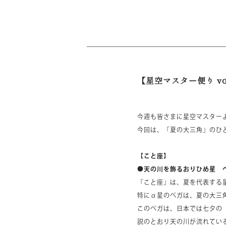
【星空マスター便り vol
今週も皆さまに星空マスター
今回は、「夏の大三角」のひ
【こと座】
●天の川を飾るおりひめ星 
「こと座」は、夏を代表する
特にα星のベガは、夏の大三
このベガは、日本では七夕の
説のとおり天の川が流れてい