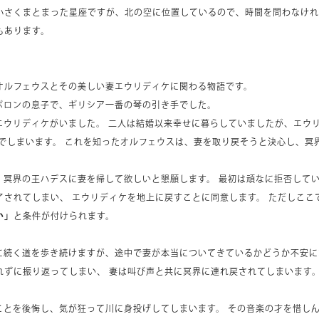
小さくまとまった星座ですが、北の空に位置しているので、時間を問わなけれ
もあります。
オルフェウスとその美しい妻エウリディケに関わる物語です。
ポロンの息子で、ギリシア一番の琴の引き手でした。
エウリディケがいました。 二人は結婚以来幸せに暮らしていましたが、エウ
んでしまいます。 これを知ったオルフェウスは、妻を取り戻そうと決心し、冥
、冥界の王ハデスに妻を帰して欲しいと懇願します。 最初は頑なに拒否して
了されてしまい、 エウリディケを地上に戻すことに同意します。 ただしここ
い」
と条件が付けられます。
に続く道を歩き続けますが、途中で妻が本当についてきているかどうか不安に
れずに振り返ってしまい、 妻は叫び声と共に冥界に連れ戻されてしまいます
ことを後悔し、気が狂って川に身投げしてしまいます。 その音楽の才を惜し