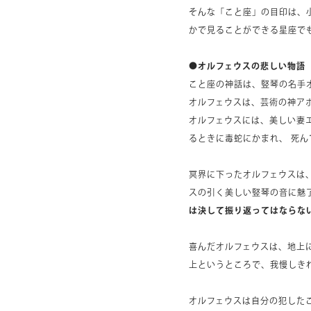
そんな「こと座」の目印は、
かで見ることができる星座で
●オルフェウスの悲しい物語
こと座の神話は、竪琴の名手
オルフェウスは、芸術の神ア
オルフェウスには、美しい妻
るときに毒蛇にかまれ、 死
冥界に下ったオルフェウスは
スの引く美しい竪琴の音に魅
は決して振り返ってはならな
喜んだオルフェウスは、地上
上というところで、我慢しき
オルフェウスは自分の犯した