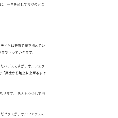
ば、一年を通して夜空のどこ
リディケは野原で花を摘んでい
界まで下っていきます。
いたハデスですが、オルフェウ
で
「冥土から地上に上がるまで
なります。 あともう少しで地
。
んだゼウスが、オルフェウスの