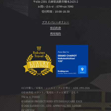
〒656-2301 兵庫県淡路市楠本2425-2
お問い合わせ :
0799-64-7090
受付時間 : 10:00-18:30
プライバシーポリシー
宿泊約款
利用規約
©臼井儀人／双葉社・シンエイ・テレビ朝日・ADK 1993-2026
©岸本斉史 スコット／集英社・テレビ東京・ぴえろ
TM & © TOHO
© ARMOR PROJECT/BIRD STUDIO/SQUARE ENIX
© 2026 SANRIO CO., LTD. APPROVAL NO. L670180
©CAPCOM