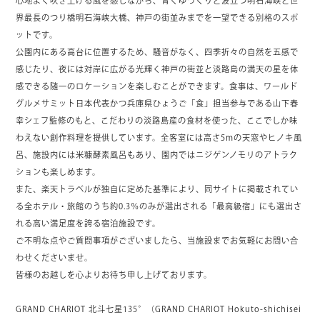
心地よく吹き上げる風を感じながら、青くゆっくりと波立つ明石海峡と世
界最長のつり橋明石海峡大橋、神戸の街並みまでを一望できる別格のスポ
ットです。
公園内にある高台に位置するため、騒音がなく、四季折々の自然を五感で
感じたり、夜には対岸に広がる光輝く神戸の街並と淡路島の満天の星を体
感できる随一のロケーションを楽しむことができます。食事は、ワールド
グルメサミット日本代表かつ兵庫県ひょうご「食」担当参与である山下春
幸シェフ監修のもと、こだわりの淡路島産の食材を使った、ここでしか味
わえない創作料理を提供しています。全客室には高さ5mの天窓やヒノキ風
呂、施設内には米糠酵素風呂もあり、園内ではニジゲンノモリのアトラク
ションも楽しめます。
また、楽天トラベルが独自に定めた基準により、同サイトに掲載されてい
る全ホテル・旅館のうち約0.3％のみが選出される「最高級宿」にも選出さ
れる高い満足度を誇る宿泊施設です。
ご不明な点やご質問事項がございましたら、当施設までお気軽にお問い合
わせくださいませ。
皆様のお越しを心よりお待ち申し上げております。
GRAND CHARIOT 北斗七星135°（GRAND CHARIOT Hokuto-shichisei