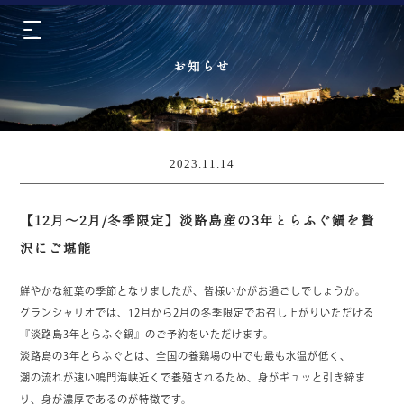
お知らせ
2023.11.14
【12月～2月/冬季限定】淡路島産の3年とらふぐ鍋を贅
沢にご堪能
鮮やかな紅葉の季節となりましたが、皆様いかがお過ごしでしょうか。
グランシャリオでは、12月から2月の冬季限定でお召し上がりいただける
『淡路島3年とらふぐ鍋』のご予約をいただけます。
淡路島の3年とらふぐとは、全国の養鶏場の中でも最も水温が低く、
潮の流れが速い鳴門海峡近くで養殖されるため、身がギュッと引き締ま
り、身が濃厚であるのが特徴です。