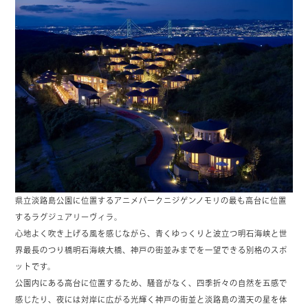
県立淡路島公園に位置するアニメパークニジゲンノモリの最も高台に位置
するラグジュアリーヴィラ。
心地よく吹き上げる風を感じながら、青くゆっくりと波立つ明石海峡と世
界最長のつり橋明石海峡大橋、神戸の街並みまでを一望できる別格のスポ
ットです。
公園内にある高台に位置するため、騒音がなく、四季折々の自然を五感で
感じたり、夜には対岸に広がる光輝く神戸の街並と淡路島の満天の星を体