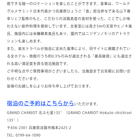
感できる随一のロケーションを楽しむことができます。食事は、ワールド
グルメサミット日本代表かつ兵庫県ひょうご「食」担当参与である山下春
幸シェフ監修のもと、こだわりの淡路島産の食材を使った、ここでしか味
わえない創作料理を提供しています。全客室には高さ5mの天窓やヒノキ風
呂、施設内には米糠酵素風呂もあり、園内ではニジゲンノモリのアトラク
ションも楽しめます。
また、楽天トラベルが独自に定めた基準により、同サイトに掲載されてい
る全ホテル・旅館のうち約0.3％のみが選出される「最高級宿」にも選出さ
れる高い満足度を誇る宿泊施設です。
ご不明な点やご質問事項がございましたら、当施設までお気軽にお問い合
わせくださいませ。
皆様のお越しを心よりお待ち申し上げております。
宿泊のご予約はこちらから
いただけます。
GRAND CHARIOT 北斗七星135°（GRAND CHARIOT Hokuto-shichisei
135°）
〒656-2301 兵庫県淡路市楠本2425-2
TEL: 0799-64-7090