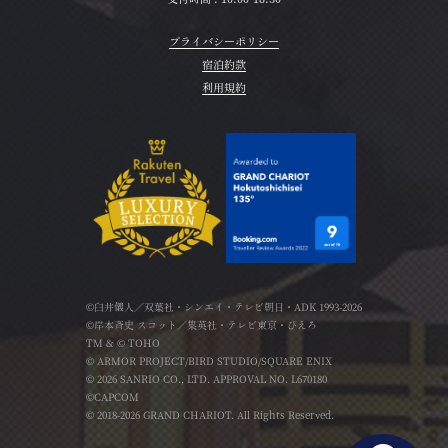
プライバシーポリシー
宿泊約款
利用規約
©臼井儀人／双葉社・シンエイ・テレビ朝日・ADK 1993-2026
©岸本斉史 スコット／集英社・テレビ東京・ぴえろ
TM & © TOHO
© ARMOR PROJECT/BIRD STUDIO/SQUARE ENIX
© 2026 SANRIO CO., LTD. APPROVAL NO. L670180
©CAPCOM
© 2018-2026 GRAND CHARIOT. All Rights Reserved.