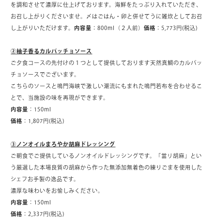
を調和させて濃厚に仕上げております。海鮮をたっぷり入れていただき、
お召し上がりくださいませ。〆はごはん・卵と併せてうに雑炊としてお召
し上がりいただけます。
内容量
：800ml（２人前）
価格
：5,773円(税込)
②柚子香るカルパッチョソース
ご夕食コースの先付けの１つとして提供しております天然真鯛のカルパッ
チョソースでございます。
こちらのソースと鳴門海峡で激しい潮流にもまれた鳴門若布を合わせるこ
とで、当施設の味を再現ができます。
内容量
：150ml
価格
：1,807円(税込)
③ノンオイルまろやか胡麻ドレッシング
ご朝食でご提供しているノンオイルドレッシングです。「當リ胡麻」とい
う厳選した本場良質の胡麻から作った無添加無着色の練りごまを使用した
シェフお手製の逸品です。
濃厚な味わいをお愉しみください。
内容量
：150ml
価格
：2,337円(税込)