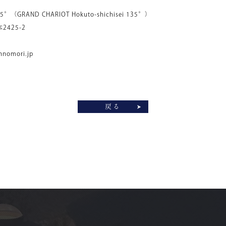
°（GRAND CHARIOT Hokuto-shichisei 135°）
2425-2
nnomori.jp
戻る