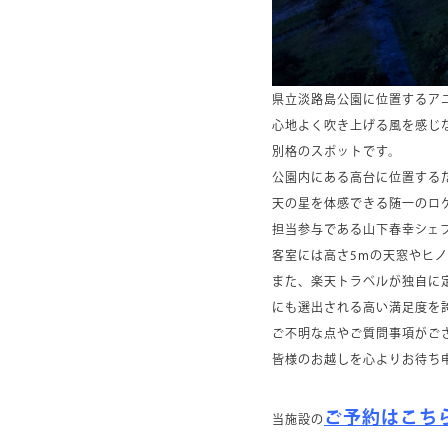
県立淡路島公園に位置するア
心地よく吹き上げる風を感じ
別格のスポットです。
公園内にある高台に位置する
天の星を体感できる随一のロ
担当参与である山下春幸シェ
客室には高さ5mの天窓やヒ
また、楽天トラベルが独自に
にも選出される高い満足度を
ご不明な点やご質問事項がご
皆様のお越しを心よりお待ち
ご予約はこち
当施設の