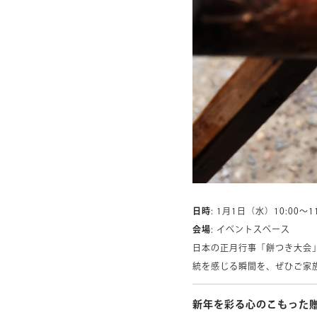
日時
: 1月1日（水）10:00～11
会場
: イベントスペース
日本の正月行事「餅つき大会
統を感じる瞬間を、ぜひご家
新年を彩る心のこもった