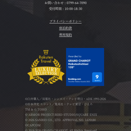
お問い合わせ :
0799-64-7090
受付時間 : 10:00-18:30
プライバシーポリシー
宿泊約款
利用規約
©臼井儀人／双葉社・シンエイ・テレビ朝日・ADK 1993-2026
©岸本斉史 スコット／集英社・テレビ東京・ぴえろ
TM & © TOHO
© ARMOR PROJECT/BIRD STUDIO/SQUARE ENIX
© 2026 SANRIO CO., LTD. APPROVAL NO. L670180
©CAPCOM
© 2018-2026 GRAND CHARIOT. All Rights Reserved.