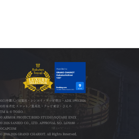
©臼井儀人／双葉社・シンエイ・テレビ朝日・ADK 1993-2026
©岸本斉史 スコット／集英社・テレビ東京・ぴえろ
TM & © TOHO
© ARMOR PROJECT/BIRD STUDIO/SQUARE ENIX
© 2026 SANRIO CO., LTD. APPROVAL NO. L670180
©CAPCOM
© 2018-2026 GRAND CHARIOT. All Rights Reserved.