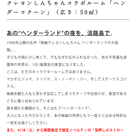
クレヨンしんちゃんコラボルーム「ヘン
ダーコクーン」（広さ：50㎡）
あの“ヘンダーランド”の夜を、淡路島で
。
1996年公開の名作『映画クレヨンしんちゃん ヘンダーランドの大冒
険』。
子どもの頃に少し怖くて、でもなぜか忘れられなかった、あの不思議な遊
園地の世界が、1日1組限定の客室になりました。
ここは、ただのキャラクタールームではありません。
マカオとジョマ、トッペマ、ス・ノーマン・パー、そしてスゲーナスゴイ
デス。
映画を観た人なら思わず反応してしまうモチーフや仕掛けが、客室のあち
こちに散りばめられています。
扉を開けた瞬間から、そこはもう“ヘンダーランド”。
大人になった今だからこそ、あの映画の世界にもう一度入り込める特別な
一夜をお過ごしください。
また、4/18（土）から期間限定で限定ノベルティの「箔押しポストカー