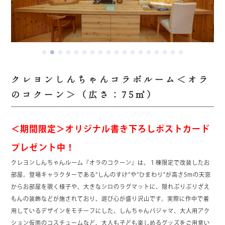
クレヨンしんちゃんコラボルーム＜オラ
のコクーン＞（広さ：75㎡）
＜期間限定＞オリジナル書き下ろしポストカード
プレゼント中！
クレヨンしんちゃんルーム『オラのコクーン』は、１棟限定で改装したお
部屋。登場キャラクターである“しんのすけ”や“ひまわり”が高さ5mの天窓
からお部屋を覗く様子や、大きなシロのラグマットに、隠れぶりぶりざえ
もんの装飾などが施されており、遊び心が盛り沢山です。実際に作中で着
用しているデザインをモチーフにした、しんちゃんパジャマ、大人用アク
ション仮面のコスチュームなど、大人も子ども楽しめるグッズをご用意い