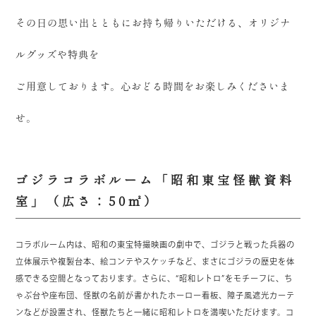
その日の思い出とともにお持ち帰りいただける、オリジナ
ルグッズや特典を
ご用意しております。心おどる時間をお楽しみくださいま
せ。
ゴジラコラボルーム「昭和東宝怪獣資料
室」（広さ：50㎡）
コラボルーム内は、昭和の東宝特撮映画の劇中で、ゴジラと戦った兵器の
立体展示や複製台本、絵コンテやスケッチなど、まさにゴジラの歴史を体
感できる空間となっております。さらに、“昭和レトロ”をモチーフに、ち
ゃぶ台や座布団、怪獣の名前が書かれたホーロー看板、障子風遮光カーテ
ンなどが設置され、怪獣たちと一緒に昭和レトロを満喫いただけます。コ