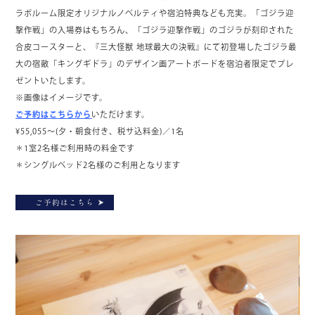
ラボルーム限定オリジナルノベルティや宿泊特典なども充実。「ゴジラ迎
撃作戦」の入場券はもちろん、「ゴジラ迎撃作戦」のゴジラが刻印された
合皮コースターと、『三大怪獣 地球最大の決戦』にて初登場したゴジラ最
大の宿敵「キングギドラ」のデザイン画アートボードを宿泊者限定でプレ
ゼントいたします。
※画像はイメージです。
ご予約はこちらから
いただけます。
¥55,055～(夕・朝食付き、税サ込料金)／1名
＊1室2名様ご利用時の料金です
＊シングルベッド2名様のご利用となります
ご予約はこちら