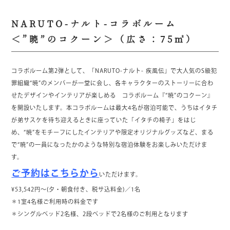
NARUTO-ナルト-コラボルーム
＜”暁”のコクーン＞（広さ：75㎡）
コラボルーム第2弾として、「NARUTO-ナルト- 疾風伝」で大人気のS級犯
罪組織“暁”のメンバーが一堂に会し、各キャラクターのストーリーに合わ
せたデザインやインテリアが楽しめる コラボルーム『“暁”のコクーン』
を開設いたします。本コラボルームは最大4名が宿泊可能で、うちはイタチ
が弟サスケを待ち迎えるときに座っていた「イタチの椅子」をはじ
め、“暁”をモチーフにしたインテリアや限定オリジナルグッズなど、まる
で“暁”の一員になったかのような特別な宿泊体験をお楽しみいただけま
す。
ご予約はこちらから
いただけます。
¥53,542円～(夕・朝食付き、税サ込料金)／1名
＊1室4名様ご利用時の料金です
＊シングルベッド2名様、2段ベッドで2名様のご利用となります