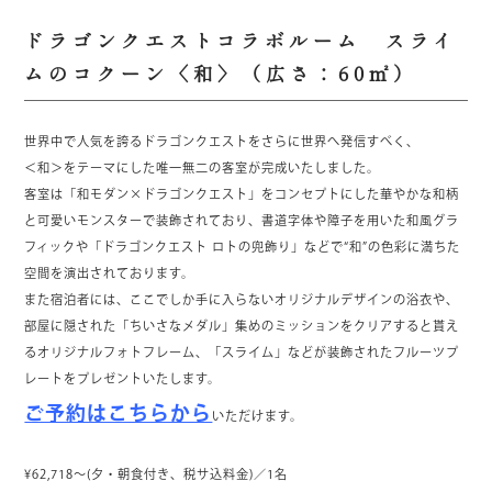
ドラゴンクエストコラボルーム スライ
ムのコクーン〈和〉（広さ：60㎡）
世界中で人気を誇るドラゴンクエストをさらに世界へ発信すべく、
＜和＞をテーマにした唯一無二の客室が完成いたしました。
客室は「和モダン×ドラゴンクエスト」をコンセプトにした華やかな和柄
と可愛いモンスターで装飾されており、書道字体や障子を用いた和風グラ
フィックや「ドラゴンクエスト ロトの兜飾り」などで“和”の色彩に満ちた
空間を演出されております。
また宿泊者には、ここでしか手に入らないオリジナルデザインの浴衣や、
部屋に隠された「ちいさなメダル」集めのミッションをクリアすると貰え
るオリジナルフォトフレーム、「スライム」などが装飾されたフルーツプ
レートをプレゼントいたします。
ご予約はこちらから
いただけます。
¥62,718～(夕・朝食付き、税サ込料金)／1名