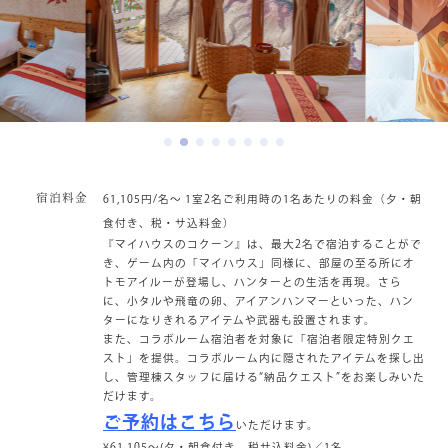
宿泊料金
61,105円/名～ 1室2名ご利用時の1名あたりの料金（夕・朝
食付き、税・サ込料金）
『マイハウスのコクーン』は、最大2名で宿泊することがで
き、ゲーム内の「マイハウス」同様に、部屋の至る所にオ
トモアイルーが登場し、ハンターとの生活を再現。さら
に、小タルや飛竜の卵、アイアンハンマーといった、ハン
ターになりきれるアイテムや武器も設置されます。
また、コラボルーム宿泊者を対象に「宿泊者限定特別クエ
スト」を提供。コラボルーム内に隠されたアイテムを探し出
し、管理棟スタッフに届ける“納品クエスト”をお楽しみいた
だけます。
ご予約はこちら
いただけます。
¥61,105～(夕・朝食付き、税サ込料金)／1名