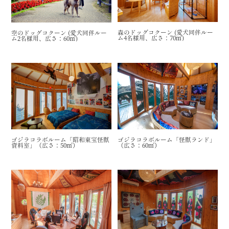
森のドッグコクーン (愛犬同伴ルー
空のドッグコクーン (愛犬同伴ルー
ム4名様用、広さ：70㎡)
ム2名様用、広さ：60㎡)
ゴジラコラボルーム「昭和東宝怪獣
ゴジラコラボルーム「怪獣ランド」
資料室」（広さ：50㎡）
（広さ：60㎡）