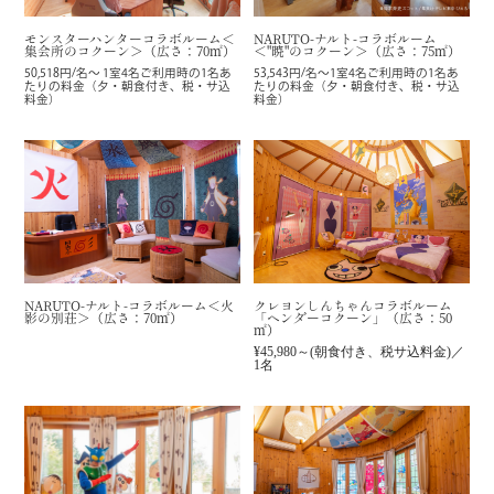
NARUTO-ナルト-コラボルーム
モンスターハンターコラボルーム＜
＜"暁"のコクーン＞（広さ：75㎡）
集会所のコクーン＞（広さ：70㎡）
53,543円/名～1室4名ご利用時の1名あ
50,518円/名～ 1室4名ご利用時の1名あ
たりの料金（夕・朝食付き、税・サ込
たりの料金（夕・朝食付き、税・サ込
料金）
料金）
NARUTO-ナルト-コラボルーム＜火
クレヨンしんちゃんコラボルーム
影の別荘＞（広さ：70㎡）
「ヘンダーコクーン」（広さ：50
㎡）
¥45,980～(朝食付き、税サ込料金)／
1名