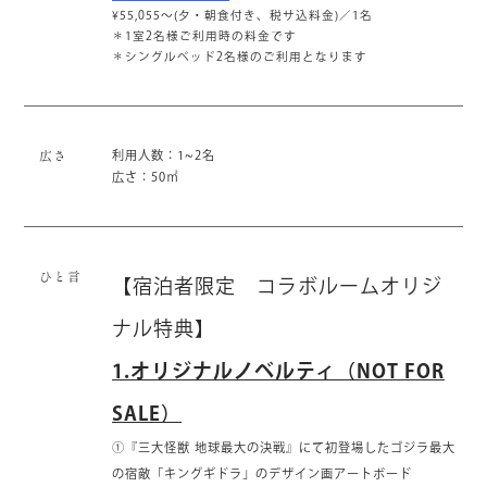
¥55,055～(夕・朝食付き、税サ込料金)／1名
＊1室2名様ご利用時の料金です
＊シングルベッド2名様のご利用となります
利用人数：1~2名
広さ
広さ：50㎡
ひと言
【宿泊者限定 コラボルームオリジ
ナル特典】
1.オリジナルノベルティ（NOT FOR
SALE）
①『三大怪獣 地球最大の決戦』にて初登場したゴジラ最大
の宿敵「キングギドラ」のデザイン画アートボード