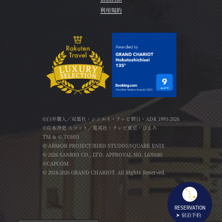
利用規約
©臼井儀人／双葉社・シンエイ・テレビ朝日・ADK 1993-2026
©岸本斉史 スコット／集英社・テレビ東京・ぴえろ
TM & © TOHO
© ARMOR PROJECT/BIRD STUDIO/SQUARE ENIX
© 2026 SANRIO CO., LTD. APPROVAL NO. L670180
©CAPCOM
© 2018-2026 GRAND CHARIOT. All Rights Reserved.
RESERVATION
宿泊予約