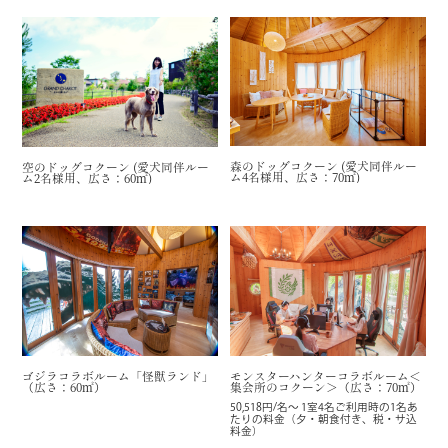
森のドッグコクーン (愛犬同伴ルー
空のドッグコクーン (愛犬同伴ルー
ム4名様用、広さ：70㎡)
ム2名様用、広さ：60㎡)
ゴジラコラボルーム「怪獣ランド」
モンスターハンターコラボルーム＜
（広さ：60㎡）
集会所のコクーン＞（広さ：70㎡）
50,518円/名～ 1室4名ご利用時の1名あ
たりの料金（夕・朝食付き、税・サ込
料金）