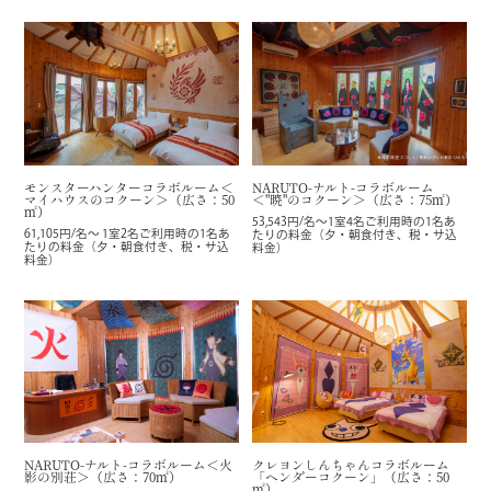
NARUTO-ナルト-コラボルーム
モンスターハンターコラボルーム＜
＜"暁"のコクーン＞（広さ：75㎡）
マイハウスのコクーン＞（広さ：50
㎡）
53,543円/名～1室4名ご利用時の1名あ
61,105円/名～ 1室2名ご利用時の1名あ
たりの料金（夕・朝食付き、税・サ込
たりの料金（夕・朝食付き、税・サ込
料金）
料金）
NARUTO-ナルト-コラボルーム＜火
クレヨンしんちゃんコラボルーム
影の別荘＞（広さ：70㎡）
「ヘンダーコクーン」（広さ：50
㎡）