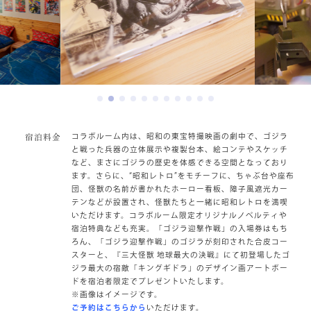
コラボルーム内は、昭和の東宝特撮映画の劇中で、ゴジラ
宿泊料金
と戦った兵器の立体展示や複製台本、絵コンテやスケッチ
など、まさにゴジラの歴史を体感できる空間となっており
ます。さらに、“昭和レトロ”をモチーフに、ちゃぶ台や座布
団、怪獣の名前が書かれたホーロー看板、障子風遮光カー
テンなどが設置され、怪獣たちと一緒に昭和レトロを満喫
いただけます。コラボルーム限定オリジナルノベルティや
宿泊特典なども充実。「ゴジラ迎撃作戦」の入場券はもち
ろん、「ゴジラ迎撃作戦」のゴジラが刻印された合皮コー
スターと、『三大怪獣 地球最大の決戦』にて初登場したゴ
ジラ最大の宿敵「キングギドラ」のデザイン画アートボー
ドを宿泊者限定でプレゼントいたします。
※画像はイメージです。
ご予約はこちらから
いただけます。