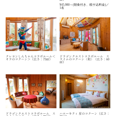
¥45,980～(朝食付き、税サ込料金)／
1名
クレヨンしんちゃんコラボルーム＜
ドラゴンクエストコラボルーム ス
オラのコクーン＞（広さ：75㎡）
ライムのコクーン〈和〉（広さ：60
㎡）
ドラゴンクエストコラボルーム ス
ハローキティ 星のコクーン（広さ：