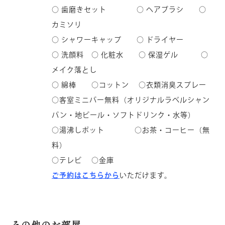
○ 歯磨きセット ○ ヘアブラシ ○
カミソリ
○ シャワーキャップ ○ ドライヤー
○ 洗顔料 ○ 化粧水 ○ 保湿ゲル ○
メイク落とし
○ 綿棒 ○コットン ○衣類消臭スプレー
○客室ミニバー無料（オリジナルラベルシャン
パン・地ビール・ソフトドリンク・水等）
○湯沸しポット ○お茶・コーヒー（無
料）
○テレビ ○金庫
ご予約はこちらから
いただけます。
その他のお部屋