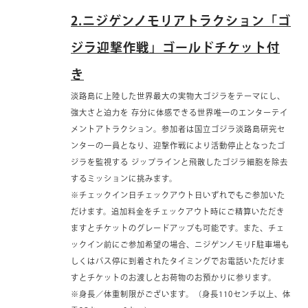
2.ニジゲンノモリアトラクション「ゴ
ジラ迎撃作戦」ゴールドチケット付
き
淡路島に上陸した世界最大の実物大ゴジラをテーマにし、
強大さと迫力を 存分に体感できる世界唯一のエンターテイ
メントアトラクション。参加者は国立ゴジラ淡路島研究セ
ンターの一員となり、迎撃作戦により活動停止となったゴ
ジラを監視する ジップラインと飛散したゴジラ細胞を除去
するミッションに挑みます。
※チェックイン日チェックアウト日いずれでもご参加いた
だけます。追加料金をチェックアウト時にご精算いただき
ますとチケットのグレードアップも可能です。また、チェ
ックイン前にご参加希望の場合、ニジゲンノモリF駐車場も
しくはバス停に到着されたタイミングでお電話いただけま
すとチケットのお渡しとお荷物のお預かりに参ります。
※身長／体重制限がございます。（身長110センチ以上、体