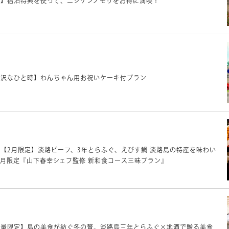
。】宿泊特典を使って、ニジゲンノモリをお得に満喫！
贅沢なひと時】わんちゃん用お祝いケーキ付プラン
【2月限定】淡路ビーフ、3年とらふぐ、えびす鯛 淡路島の特産を味わい
2月限定『山下春幸シェフ監修 新和食コース三昧プラン』
数量限定】島の美食が紡ぐ冬の贅。淡路島三年とらふぐ×地酒で贈る美食