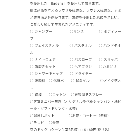
を使用した「Badens」を使用しております。
肌に刺激を与えるラウリル硫酸塩、ラウレス硫酸塩、アミ
ノ酸界面活性剤が含まず、お酢を使用した肌にやさしい、
こだわり続けて生まれたアメニティです。
○ シャンプー ○リンス ○ ボディソー
プ
○ フェイスタオル ○ バスタオル ○ ハンドタオ
ル
○ ナイトウェア ○ バスローブ ○ スリッパ
○ 歯磨きセット ○ ヘアブラシ ○カミソリ
○ シャワーキャップ ○ ドライヤー
○ 洗顔料 ○ 化粧水 ○ 保湿ゲル ○メイク落と
し
○ 綿棒 ○コットン ○衣類消臭スプレー
○客室ミニバー無料（オリジナルラベルシャンパン・地ビ
ール・ソフトドリンク・水等）
○湯沸しポット ○お茶・コーヒー（無料）
○テレビ ○金庫
空のドッグコクーン(1室2名様) 116,160円(税サ込)