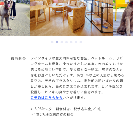
ツインタイプの愛犬同伴可能な客室。ベットルーム、リビ
宿泊料金
ングルームを備え、ゆったりとした客室。木のぬくもりを
感じる心地よい空間で、愛犬様とご一緒に、寛ぎのひとと
きをお過ごしいただけます。高さ5m以上の天窓から眺める
星空は、天然のプラネタリウム。また朝は眩いばかりの朝
日が差し込み、島の自然に包み込まれます。ヒノキ風呂を
設置し、ヒノキの爽やかな香りに癒されます。
ご予約はこちらから
いただけます。
¥58,080～(夕・朝食付き、税サ込料金)／1名
＊1室2名様ご利用時の料金