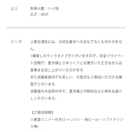
利用人数：1～2名
広さ
広さ：60㎡
ひと言
上質な滞在には、大切な愛犬へのおもてなしも欠かせませ
ん。
1棟貸しのヴィラタイプでございますので、完全プライベー
ト空間で、愛犬様とごゆっくりとお寛ぎいただきながらお
食事をお召し上がりいただけます。
また淡路島島内でも珍しい、大型犬もご宿泊いただける施
設でございます。
淡路島の大自然の中で、愛犬様との特別なひと時をお過ご
しくださいませ。
【ご宿泊特典】
①客室ミニバー付き(シャンパン・地ビール・ソフトドリン
ク等)