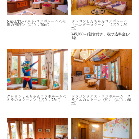
NARUTO-ナルト-コラボルーム＜火
クレヨンしんちゃんコラボルーム
影の別荘＞（広さ：70㎡）
「ヘンダーコクーン」（広さ：50
㎡）
¥45,980～(朝食付き、税サ込料金)／
1名
クレヨンしんちゃんコラボルーム＜
ドラゴンクエストコラボルーム ス
オラのコクーン＞（広さ：75㎡）
ライムのコクーン〈和〉（広さ：60
㎡）