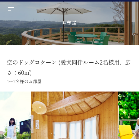
お部屋
空のドッグコクーン (愛犬同伴ルーム2名様用、広
さ：60㎡)
1～2名様のお部屋