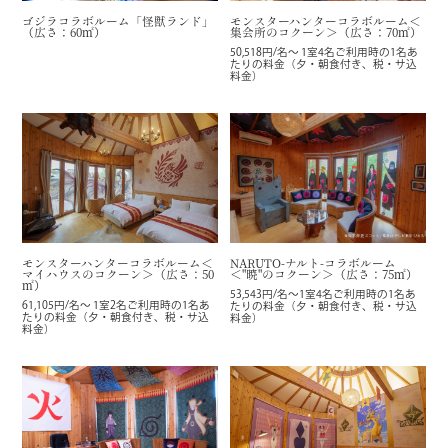
ゴジラコラボルーム「怪獣ランド」
モンスターハンターコラボルーム＜
（広さ：60㎡）
集会所のコクーン＞（広さ：70㎡）
50,518円/名～ 1室4名ご利用時の1名あ
たりの料金（夕・朝食付き、税・サ込
料金）
NARUTO-ナルト-コラボルーム
モンスターハンターコラボルーム＜
＜"暁"のコクーン＞（広さ：75㎡）
マイハウスのコクーン＞（広さ：50
㎡）
53,543円/名～1室4名ご利用時の1名あ
61,105円/名～ 1室2名ご利用時の1名あ
たりの料金（夕・朝食付き、税・サ込
たりの料金（夕・朝食付き、税・サ込
料金）
料金）