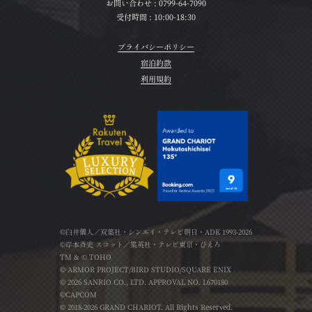
お問い合わせ :
0799-64-7090
受付時間 : 10:00-18:30
プライバシーポリシー
宿泊約款
利用規約
©臼井儀人／双葉社・シンエイ・テレビ朝日・ADK 1993-2026
©岸本斉史 スコット／集英社・テレビ東京・ぴえろ
TM & © TOHO
© ARMOR PROJECT/BIRD STUDIO/SQUARE ENIX
© 2026 SANRIO CO., LTD. APPROVAL NO. L670180
©CAPCOM
© 2018-2026 GRAND CHARIOT. All Rights Reserved.