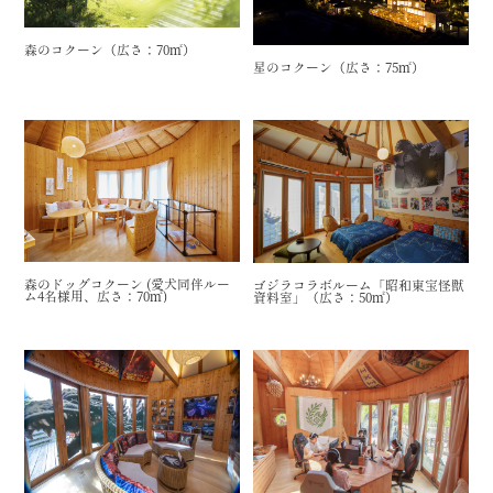
森のコクーン（広さ：70㎡）
星のコクーン（広さ：75㎡）
森のドッグコクーン (愛犬同伴ルー
ゴジラコラボルーム「昭和東宝怪獣
ム4名様用、広さ：70㎡)
資料室」（広さ：50㎡）